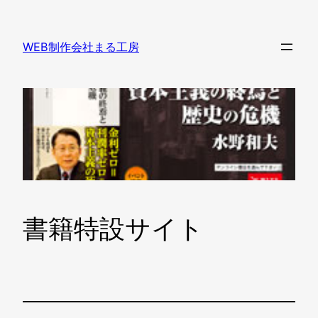
内
容
WEB制作会社まる工房
を
ス
キ
ッ
プ
書籍特設サイト